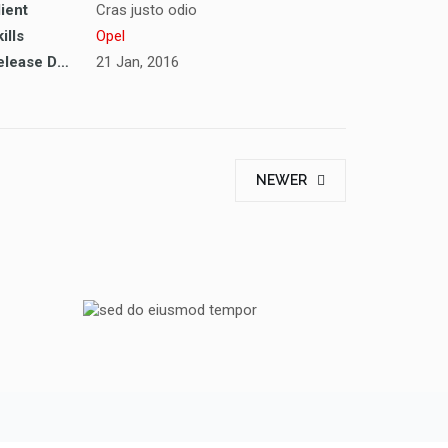
ient
Cras justo odio
ills
Opel
Release Date
21 Jan, 2016
NEWER
ORE
SED DO EIUSMOD TEMPOR
PEUGEOT