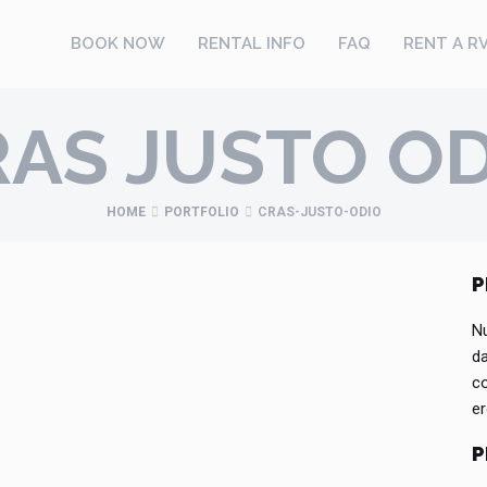
BOOK NOW
RENTAL INFO
FAQ
RENT A R
AS JUSTO O
HOME
PORTFOLIO
CRAS-JUSTO-ODIO
P
Nu
da
c
er
P