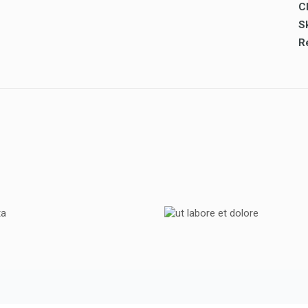
Cl
Sk
TOYOTA
UT LABORE ET DOL
TOYOTA
TOYOTA