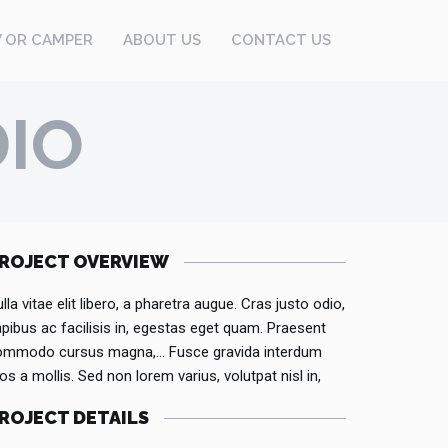
V OR CAMPER
ABOUT US
CONTACT US
DIO
ROJECT OVERVIEW
lla vitae elit libero, a pharetra augue. Cras justo odio,
pibus ac facilisis in, egestas eget quam. Praesent
ommodo cursus magna,… Fusce gravida interdum
os a mollis. Sed non lorem varius, volutpat nisl in,
ROJECT DETAILS